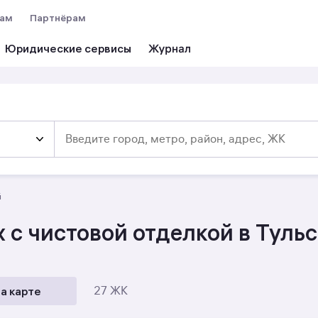
вам
Партнёрам
Юридические сервисы
й
 с чистовой отделкой в Туль
а карте
27 ЖК