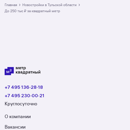
в разделе размещено 4 ЖК. Гарантия сделки:
›
›
Главная
Новостройки в Тульской области
вернём полную стоимость недвижимости, если
до 250 тыс ₽ за квадратный метр
что-то пойдёт не так.
+7 495 136‑28‑18
+7 495 230‑00‑21
Круглосуточно
О компании
Вакансии