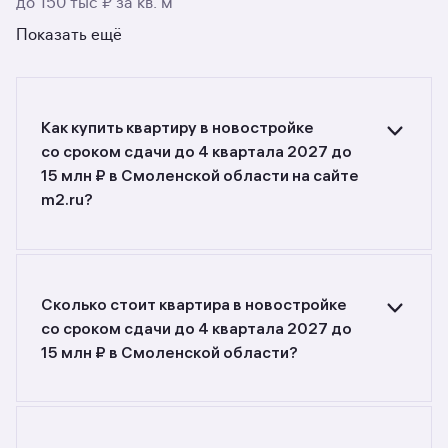
до 150 тыс ₽ за кв. м
Показать ещё
Как купить квартиру в новостройке
со сроком сдачи до 4 квартала 2027 до
15 млн ₽ в Смоленской области на сайте
m2.ru?
Ищете объявления о продаже квартир
в новостройках со сроком сдачи до 4 квартала
2027 до 15 млн ₽ в Смоленской области?
Воспользуйтесь фильтрами или поиском
Сколько стоит квартира в новостройке
в разделе.
со сроком сдачи до 4 квартала 2027 до
15 млн ₽ в Смоленской области?
Самый большой выбор объектов недвижимости
с разной стоимостью — цены в данной
подборке от 2 400 000 до 12 140 000 руб.
Площадь составляет от 20 до 129,03 кв. м.,