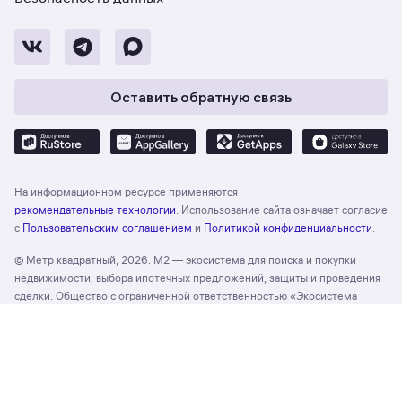
Оставить обратную связь
На информационном ресурсе применяются
рекомендательные технологии
. Использование сайта означает согласие
с
Пользовательским соглашением
и
Политикой конфиденциальности
.
© Метр квадратный, 2026. М2 — экосистема для поиска и покупки
недвижимости, выбора ипотечных предложений, защиты и проведения
сделки. Общество с ограниченной ответственностью «Экосистема
недвижимости «Метр квадратный», ОГРН 1197746330132 Адрес:
Отзыв о сайте
Оценить
127055, г. Москва, вн. тер. г. муниципальный округ Тверской, ул. Лесная,
д. 43