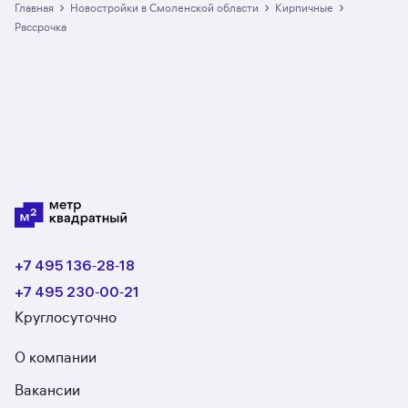
в Смоленской области: в разделе размещено
›
›
›
Главная
Новостройки в Смоленской области
кирпичные
20 ЖК. Гарантия сделки: вернём полную
рассрочка
стоимость недвижимости, если что-то пойдёт
не так.
+7 495 136‑28‑18
+7 495 230‑00‑21
Круглосуточно
О компании
Вакансии