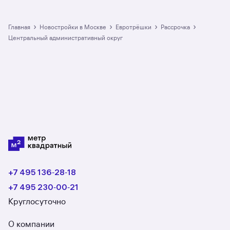
большой выбор евротрёшек в новостройках
в рассрочку
в Центральном административном округе:
›
›
›
›
Главная
Новостройки в Москве
евротрёшки
рассрочка
в разделе размещено 9 ЖК. Гарантия сделки:
Центральный административный округ
вернём полную стоимость недвижимости, если
что-то пойдёт не так.
+7 495 136‑28‑18
+7 495 230‑00‑21
Круглосуточно
О компании