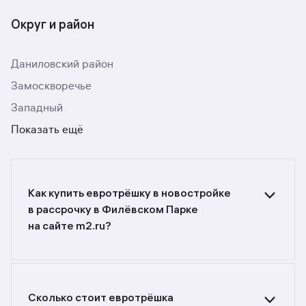
Округ и район
Даниловский район
Замоскворечье
Западный
Показать ещё
Как купить евротрёшку в новостройке
в рассрочку в Филёвском Парке
на сайте m2.ru?
Ищете объявления о продаже евротрёшек
в новостройках в рассрочку
в Филёвском Парке? Воспользуйтесь
фильтрами или поиском в разделе.
Сколько стоит евротрёшка