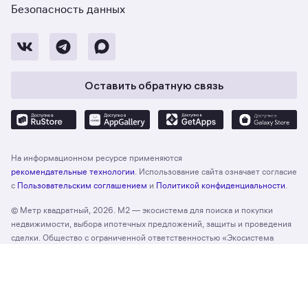
Безопасность данных
Оставить обратную связь
На информационном ресурсе применяются
рекомендательные технологии
. Использование сайта означает согласие
с
Пользовательским соглашением
и
Политикой конфиденциальности
.
© Метр квадратный, 2026. М2 — экосистема для поиска и покупки
недвижимости, выбора ипотечных предложений, защиты и проведения
сделки. Общество с ограниченной ответственностью «Экосистема
недвижимости «Метр квадратный», ОГРН 1197746330132 Адрес:
Отзыв о сайте
Оценить
127055, г. Москва, вн. тер. г. муниципальный округ Тверской, ул. Лесная,
д. 43