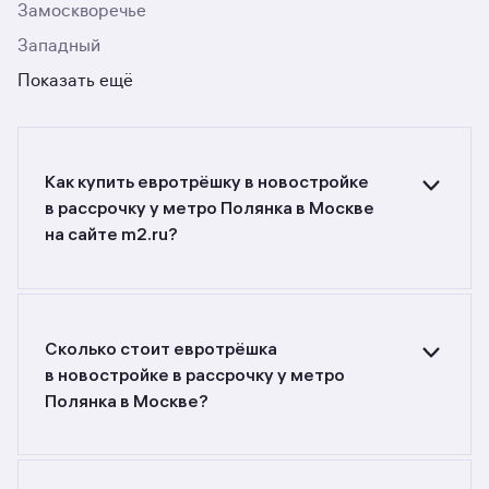
Замоскворечье
Западный
Показать ещё
Как купить евротрёшку в новостройке
в рассрочку у метро Полянка в Москве
на сайте m2.ru?
Ищете объявления о продаже евротрёшек
в новостройках в рассрочку у метро Полянка
в Москве? Воспользуйтесь фильтрами или
поиском в разделе.
Сколько стоит евротрёшка
в новостройке в рассрочку у метро
Полянка в Москве?
Самый большой выбор объектов недвижимости
с разной стоимостью — цены в данной
подборке от 1 051 260 000