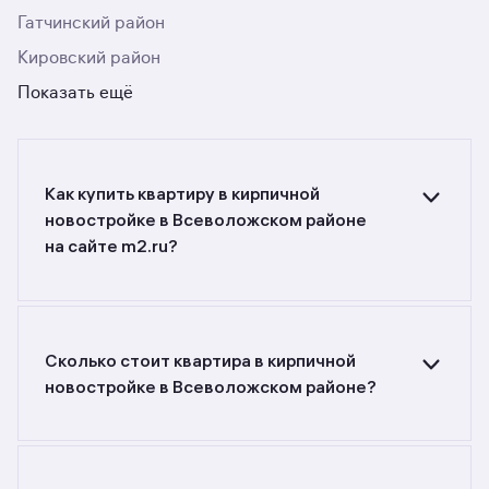
Гатчинский район
Кировский район
Показать ещё
Как купить квартиру в кирпичной
новостройке в Всеволожском районе
на сайте m2.ru?
Ищете объявления о продаже квартир
в кирпичных новостройках
в Всеволожском районе? Воспользуйтесь
фильтрами или поиском в разделе.
Сколько стоит квартира в кирпичной
новостройке в Всеволожском районе?
Самый большой выбор объектов недвижимости
с разной стоимостью — цены в данной
подборке от до руб. Площадь составляет от