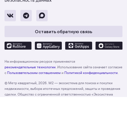
Безопасность данных
Оставить обратную связь
На информационном ресурсе применяются
рекомендательные технологии
. Использование сайта означает согласие
с
Пользовательским соглашением
и
Политикой конфиденциальности
.
© Метр квадратный, 2026. М2 — экосистема для поиска и покупки
недвижимости, выбора ипотечных предложений, защиты и проведения
сделки. Общество с ограниченной ответственностью «Экосистема
недвижимости «Метр квадратный», ОГРН 1197746330132 Адрес:
Отзыв о сайте
Оценить
127055, г. Москва, вн. тер. г. муниципальный округ Тверской, ул. Лесная,
д. 43