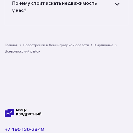
до кв. м., цена квадратного метра — от
Почему стоит искать недвижимость
до руб.
у нас?
Предложения на m2.ru — только
от официальных застройщиков. У нас самый
большой выбор квартир в кирпичных
новостройках в Всеволожском районе:
в разделе размещено 5 ЖК. Гарантия сделки:
›
›
›
Главная
Новостройки в Ленинградской области
кирпичные
вернём полную стоимость недвижимости, если
Всеволожский район
что-то пойдёт не так.
+7 495 136‑28‑18