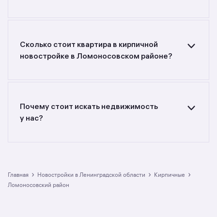
Ищете объявления о продаже квартир
в кирпичных новостройках
в Ломоносовском районе? Воспользуйтесь
фильтрами или поиском в разделе.
Сколько стоит квартира в кирпичной
новостройке в Ломоносовском районе?
Самый большой выбор объектов недвижимости
с разной стоимостью — цены в данной
подборке от до руб. Площадь составляет от
до кв. м., цена квадратного метра — от
Почему стоит искать недвижимость
до руб.
у нас?
Предложения на m2.ru — только
от официальных застройщиков. У нас самый
большой выбор квартир в кирпичных
новостройках в Ломоносовском районе:
в разделе размещено 2 ЖК. Гарантия сделки:
›
›
›
Главная
Новостройки в Ленинградской области
кирпичные
вернём полную стоимость недвижимости, если
Ломоносовский район
что-то пойдёт не так.