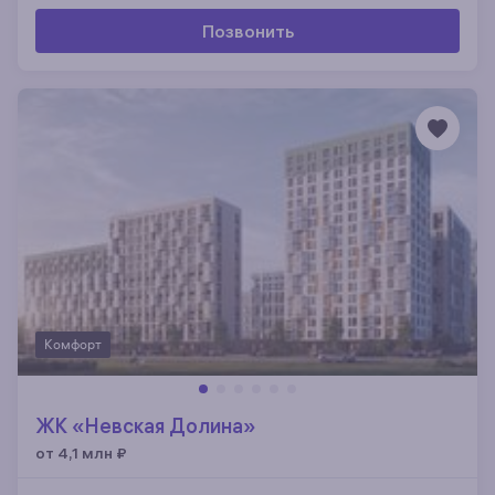
Позвонить
Комфорт
ЖК «Невская Долина»
от 4,1 млн
₽