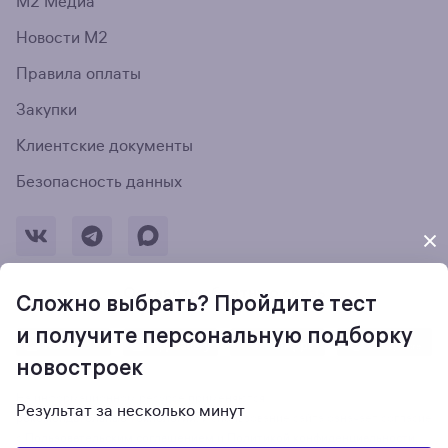
М2 Медиа
Новости М2
Правила оплаты
Закупки
Клиентские документы
Безопасность данных
Оставить обратную связь
Сложно выбрать? Пройдите тест
и получите персональную подборку
новостроек
На информационном ресурсе применяются
Результат за несколько минут
рекомендательные технологии
. Использование сайта означает согласие
с
Пользовательским соглашением
и
Политикой конфиденциальности
.