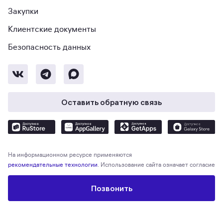
Закупки
Клиентские документы
Безопасность данных
Оставить обратную связь
На информационном ресурсе применяются
рекомендательные технологии
. Использование сайта означает согласие
с
Пользовательским соглашением
и
Политикой конфиденциальности
.
Позвонить
© Метр квадратный, 2026. М2 — экосистема для поиска и покупки
недвижимости, выбора ипотечных предложений, защиты и проведения
сделки. Общество с ограниченной ответственностью «Экосистема
недвижимости «Метр квадратный», ОГРН 1197746330132 Адрес: