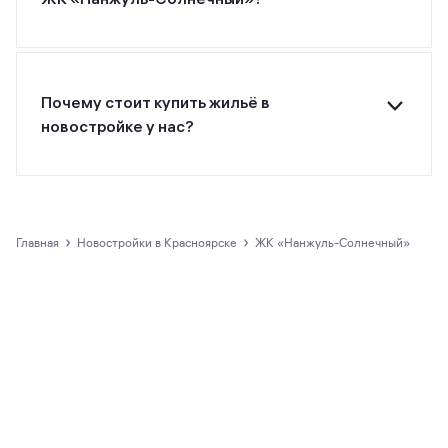
ЖК «Нанжуль-Солнечный» от застройщика
УСК «Сибиряк» относится к классу эконом.
Минимальная цена за м² — 116 000 рублей.
Почему стоит купить жильё в
новостройке у нас?
Все предложения о покупке квартир и
апартаментов на m2.ru представлены только
официальными застройщиками.
›
›
Главная
новостройки в Красноярске
ЖК «Нанжуль-Солнечный»