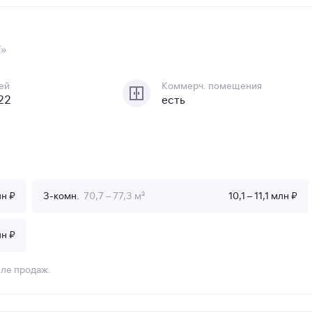
Т»
ей
Коммерч. помещения
 22
есть
лн ₽
3-комн.
70,7 – 77,3 м²
10,1 – 11,1 млн ₽
лн ₽
еле продаж.