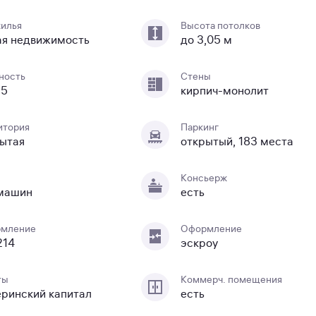
жилья
Высота потолков
ая недвижимость
до 3,05 м
ность
Стены
25
кирпич-монолит
итория
Паркинг
ытая
открытый, 183 места
Консьерж
 машин
есть
мление
Оформление
214
эскроу
ты
Коммерч. помещения
ринский капитал
есть