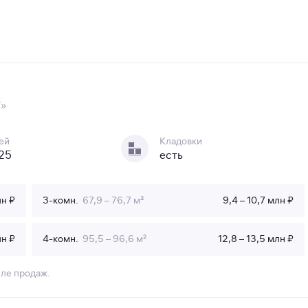
Т»
ей
Кладовки
 25
есть
лн ₽
3-комн.
67,9 – 76,7 м²
9,4 – 10,7 млн ₽
лн ₽
4-комн.
95,5 – 96,6 м²
12,8 – 13,5 млн ₽
еле продаж.