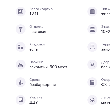
Всего квартир
Тип 
1 811
жил
Отделка
Этаж
чистовая
10−
Кладовки
Терр
есть
закр
Паркинг
Двор
закрытый, 500 мест
без
Среда
Офор
безбарьерная
ФЗ-
Участие
Льго
ДДУ
мате