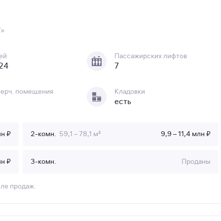
Т»
ей
Пассажирских лифтов
 24
7
ерч. помещения
Кладовки
есть
лн ₽
2-комн.
59,1 – 78,1 м²
9,9 – 11,4 млн ₽
лн ₽
3-комн.
Проданы
еле продаж.