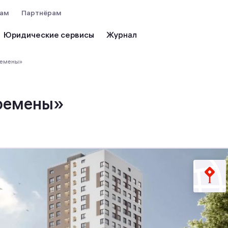
вам
Партнёрам
Юридические сервисы
ремены»
ремены»