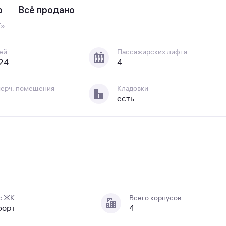
р
Всё продано
Т»
ей
Пассажирских лифта
 24
4
ерч. помещения
Кладовки
есть
с ЖК
Всего корпусов
форт
4