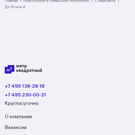
›
›
›
Главная
Новостройки в Чувашской Республике
с парковкой
3 ЖК. Гарантия сделки: вернём полную
до 10 млн ₽
стоимость недвижимости, если что-то пойдёт
не так.
+7 495 136‑28‑18
+7 495 230‑00‑21
Круглосуточно
О компании
Вакансии