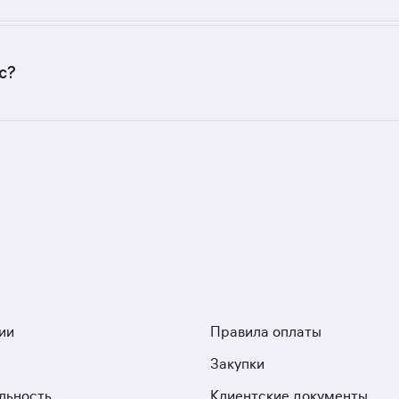
с разной стоимостью — цены в данной подборке от 6 832
а — от 117 123 до 200 000 руб.
с?
ых застройщиков. У нас самый большой выбор квартир в 
 3 ЖК. Гарантия сделки: вернём полную стоимость недвиж
ии
Правила оплаты
Закупки
льность
Клиентские документы