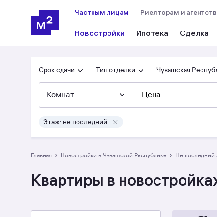
Частным лицам
Риелторам и агентст
Новостройки
Ипотека
Сделка
Срок сдачи
Тип отделки
Чувашская Респуб
Комнат
Цена
Этаж: не последний
›
›
Главная
Новостройки в Чувашской Республике
не последний
Квартиры в новостройках