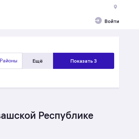
Войти
Районы
Ещё
Показать 3
увашской Республике