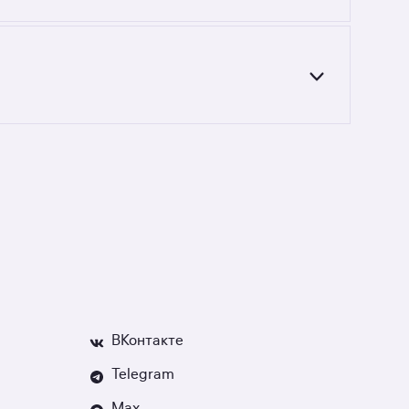
 652 до 25 420 000 руб. Площадь составляет
новостройках не на последнем этаже
имости, если что-то пойдёт не так.
ВКонтакте
Telegram
Max