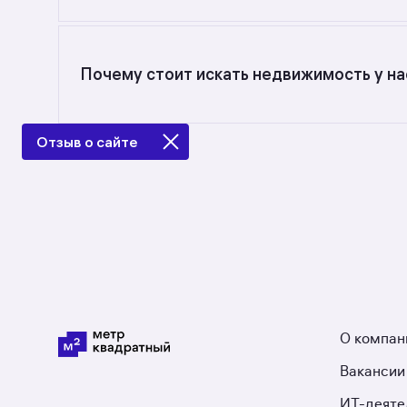
Самый большой выбор объектов недвижимости 
от 42,8 до 164,1 кв. м., цена квадратного метр
Почему стоит искать недвижимость у на
Предложения на m2.ru — только от официальн
в Чувашской Республике: в разделе размещено
Отзыв о сайте
О компан
Вакансии
ИТ-деяте