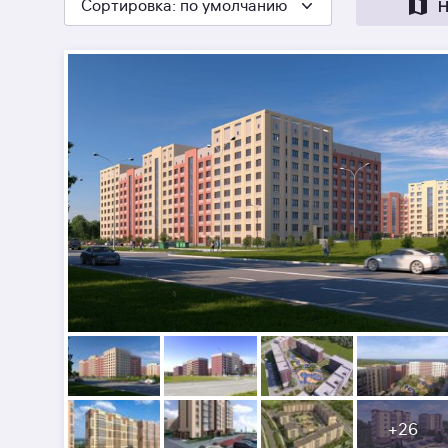
Сортировка
: по умолчанию
Н
+
26