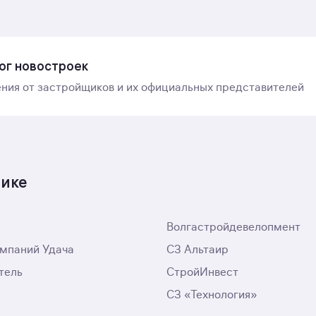
ог новостроек
ния от застройщиков и их официальных представителей
лике
Волгастройдевелопмент
омпаний Удача
СЗ Альтаир
тель
СтройИнвест
СЗ «Технология»