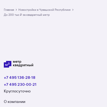
тыс ₽ за квадратный метр
в Чувашской Республике: в разделе размещено
›
›
Главная
Новостройки в Чувашской Республике
4 ЖК. Гарантия сделки: вернём полную
до 200 тыс ₽ за квадратный метр
стоимость недвижимости, если что-то пойдёт
не так.
+7 495 136‑28‑18
+7 495 230‑00‑21
Круглосуточно
О компании