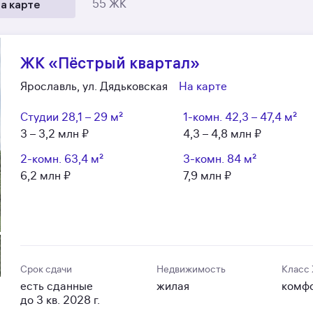
а карте
55 ЖК
ЖК «Пёстрый квартал»
Ярославль, ул. Дядьковская
На карте
Студии
28,1 – 29 м²
1-комн.
42,3 – 47,4 м²
3 – 3,2 млн ₽
4,3 – 4,8 млн ₽
2-комн.
63,4 м²
3-комн.
84 м²
6,2 млн ₽
7,9 млн ₽
Срок сдачи
Недвижимость
Класс
есть сданные
жилая
комф
до 3 кв. 2028 г.