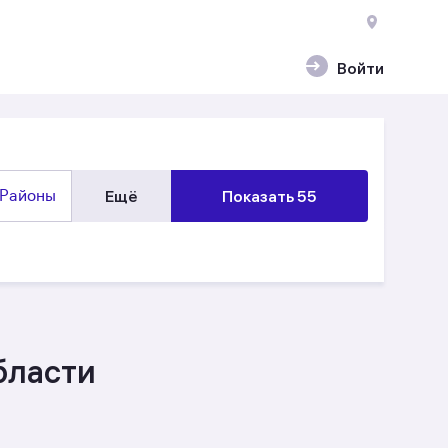
Войти
Районы
Ещё
Показать 55
бласти