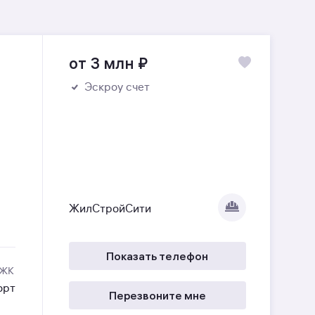
от 3 млн
₽
Эскроу счет
ЖилСтройСити
Показать телефон
 ЖК
орт
Перезвоните мне