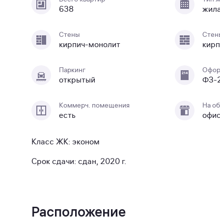
638
жил
Стены
Стен
кирпич-монолит
кирп
Паркинг
Офор
открытый
ФЗ-
Коммерч. помещения
На о
есть
офи
Класс ЖК: эконом
Срок сдачи: сдан, 2020 г.
Расположение