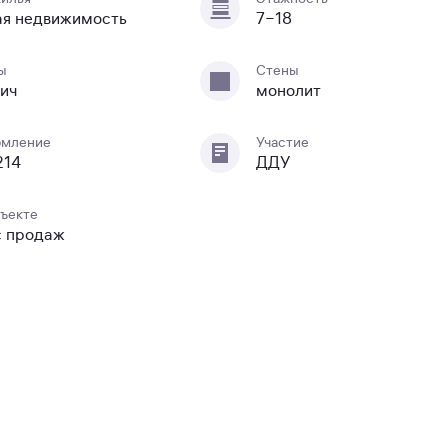
ая недвижимость
7−18
ы
Стены
ич
монолит
мление
Участие
214
ДДУ
бъекте
с продаж