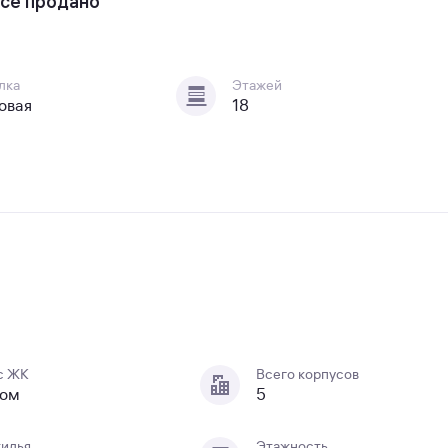
сё продано
лка
Этажей
овая
18
с ЖК
Всего корпусов
ном
5
жилья
Этажность