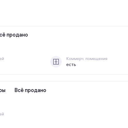
сё продано
ей
Коммерч. помещения
есть
иры
Всё продано
ей