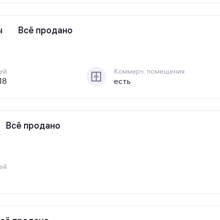
ы
Всё продано
ей
Коммерч. помещения
 18
есть
Всё продано
ей