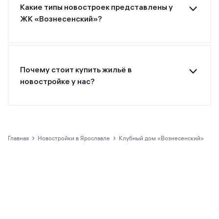
указанному номеру телефона.
Какие типы новостроек представлены у
ЖК «Вознесенский»?
ЖК «Вознесенский» от застройщика ГК АНиК
относится к классу комфорт.
Почему стоит купить жильё в
новостройке у нас?
Все предложения о покупке квартир и
апартаментов на m2.ru представлены только
официальными застройщиками.
›
›
Главная
новостройки в Ярославле
Клубный дом «Вознесенский»