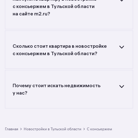
c консьержем в Тульской области
на сайте m2.ru?
Ищете объявления о продаже квартир
в новостройках c консьержем
в Тульской области? Воспользуйтесь
фильтрами или поиском в разделе.
Сколько стоит квартира в новостройке
c консьержем в Тульской области?
Самый большой выбор объектов недвижимости
с разной стоимостью — цены в данной
подборке от до руб. Площадь составляет от
до кв. м., цена квадратного метра — от
Почему стоит искать недвижимость
до руб.
у нас?
Предложения на m2.ru — только
от официальных застройщиков. У нас самый
большой выбор квартир в новостройках
c консьержем в Тульской области: в разделе
размещено 6 ЖК. Гарантия сделки: вернём
›
›
Главная
Новостройки в Тульской области
с консьержем
полную стоимость недвижимости, если что-то