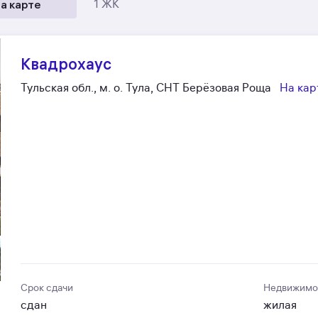
а карте
1 ЖК
Квадрохаус
Тульская обл., м. о. Тула, СНТ Берёзовая Роща
На кар
Срок сдачи
Недвижимо
сдан
жилая