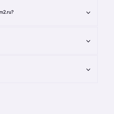
m2.ru?
спользуйтесь фильтрами или поиском
. Площадь составляет от до кв. м., цена
кирпично-монолитных новостройках комфорт-
и что-то пойдёт не так.