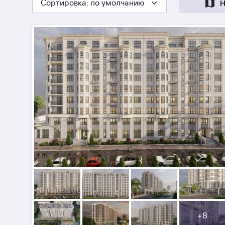
Сортировка
: по умолчанию
Н
+
8