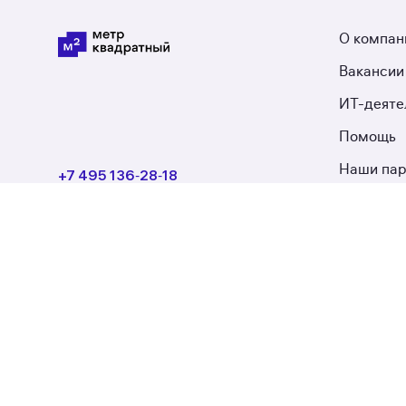
О компан
Вакансии
ИТ-деяте
Помощь
Наши па
+7 495 136‑28‑18
+7 495 230‑00‑21
М2 Меди
Круглосуточно
Новости 
Оставить обратную связь
Частным лицам