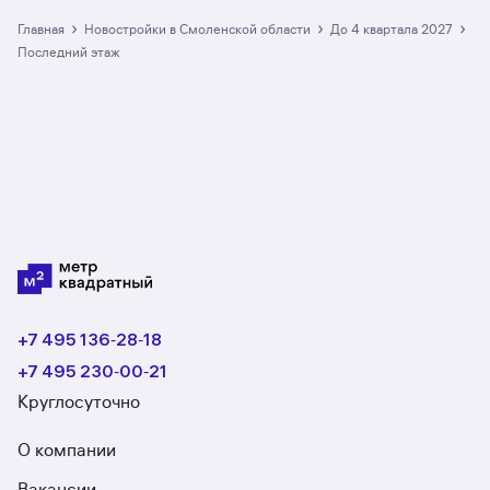
со сроком сдачи до 4 квартала 2027
на последнем этаже в Смоленской области:
›
›
›
Главная
Новостройки в Смоленской области
до 4 квартала 2027
в разделе размещено 2 ЖК. Гарантия сделки:
последний этаж
вернём полную стоимость недвижимости, если
что-то пойдёт не так.
+7 495 136‑28‑18
+7 495 230‑00‑21
Круглосуточно
О компании