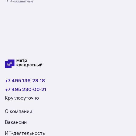
размещено 2 ЖК. Гарантия сделки: вернём
›
4-комнатные
полную стоимость недвижимости, если что-то
пойдёт не так.
+7 495 136‑28‑18
+7 495 230‑00‑21
Круглосуточно
О компании
Вакансии
ИТ-деятельность