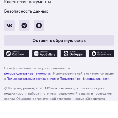
Клиентские документы
Безопасность данных
Оставить обратную связь
На информационном ресурсе применяются
рекомендательные технологии
. Использование сайта означает согласие
с
Пользовательским соглашением
и
Политикой конфиденциальности
.
© Метр квадратный, 2026. М2 — экосистема для поиска и покупки
недвижимости, выбора ипотечных предложений, защиты и проведения
сделки. Общество с ограниченной ответственностью «Экосистема
недвижимости «Метр квадратный», ОГРН 1197746330132 Адрес:
Отзыв о сайте
Оценить
127055, г. Москва, вн. тер. г. муниципальный округ Тверской, ул. Лесная,
д. 43