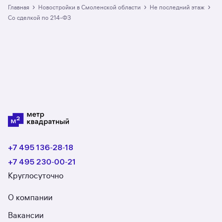
в Смоленской области: в разделе размещено
›
›
›
Главная
Новостройки в Смоленской области
не последний этаж
6 ЖК. Гарантия сделки: вернём полную
со сделкой по 214-ФЗ
стоимость недвижимости, если что-то пойдёт
не так.
+7 495 136‑28‑18
+7 495 230‑00‑21
Круглосуточно
О компании
Вакансии