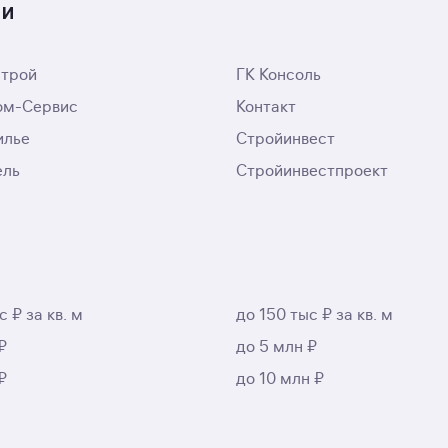
ти
трой
ГК Консоль
ом-Сервис
Контакт
илье
Стройинвест
ель
Стройинвестпроект
с ₽ за кв. м
до 150 тыс ₽ за кв. м
₽
до 5 млн ₽
₽
до 10 млн ₽