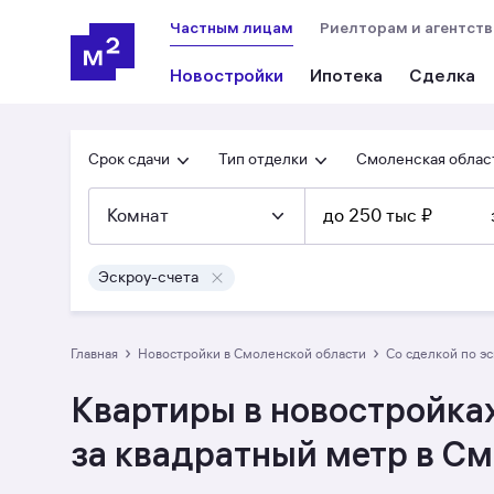
Частным лицам
Риелторам и агентст
Новостройки
Ипотека
Сделка
Срок сдачи
Тип отделки
Смоленская облас
Комнат
до 250 тыс ₽
Эскроу-счета
›
›
Главная
Новостройки в Смоленской области
со сделкой по э
Квартиры в новостройках
за квадратный метр в С