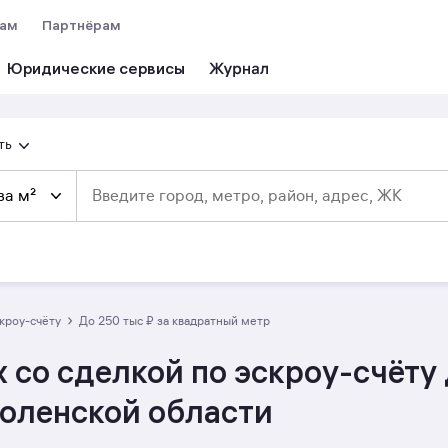
вам
Партнёрам
Юридические сервисы
ть
за м²
›
скроу-счёту
до 250 тыс ₽ за квадратный метр
 со сделкой по эскроу-счёту 
моленской области