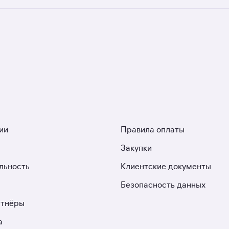
ых застройщиков. У нас самый большой выбор четырёхком
мещено 2 ЖК. Гарантия сделки: вернём полную стоимость н
ии
Правила оплаты
Закупки
льность
Клиентские документы
Безопасность данных
ртнёры
а