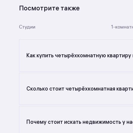
Посмотрите также
Студии
1-комнат
Как купить четырёхкомнатную квартиру 
Ищете объявления о продаже четырёхкомнатны
поиском в разделе.
Сколько стоит четырёхкомнатная кварти
Самый большой выбор объектов недвижимости 
от 117,99 до 117,99 кв. м., цена квадратного ме
Почему стоит искать недвижимость у на