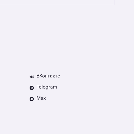
натных квартир в новостройках по военной
едвижимости, если что-то пойдёт не так.
ВКонтакте
Telegram
Max