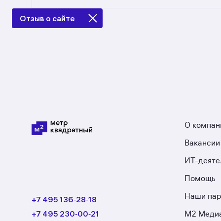
Предложения на m2.ru — только от официальн
ипотеке в Смоленской области: в разделе раз
Отзыв о сайте
О компан
Вакансии
ИТ-деяте
Помощь
Наши па
+7 495 136‑28‑18
+7 495 230‑00‑21
М2 Меди