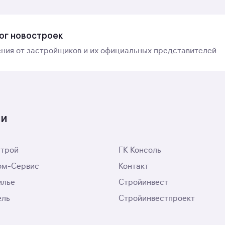
ог новостроек
ния от застройщиков и их официальных представителей
ти
трой
ГК Консоль
ом-Сервис
Контакт
илье
Стройинвест
ель
Стройинвестпроект