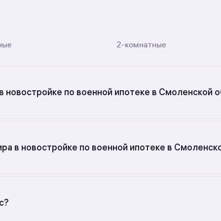
ные
2-комнатные
в новостройке по военной ипотеке в Смоленской о
х квартир в новостройках по военной ипотеке в Смоленс
ра в новостройке по военной ипотеке в Смоленск
с разной стоимостью — цены в данной подборке от 10 98
тра — от 93 125 до 93 125 руб.
с?