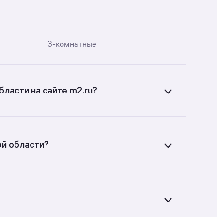
3-комнатные
бласти на сайте m2.ru?
кой области? Воспользуйтесь фильтрами или
ой области?
7 900 до 10 987 900 руб. Площадь составляет