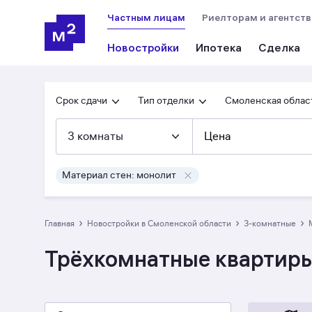
Частным лицам
Риелторам и агентст
Новостройки
Ипотека
Сделка
Срок сдачи
Тип отделки
Смоленская облас
3 комнаты
Цена
Материал стен: монолит
›
›
›
Главная
Новостройки в Смоленской области
3-комнатные
Трёхкомнатные квартиры