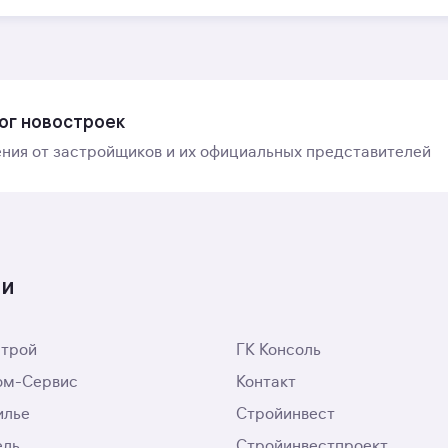
ог новостроек
ния от застройщиков и их официальных представителей
ти
трой
ГК Консоль
ом-Сервис
Контакт
илье
Стройинвест
ель
Стройинвестпроект