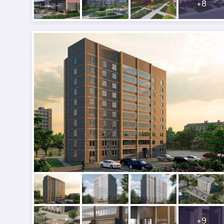
+
8
+
9