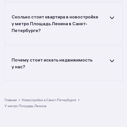
в новостройках у метро Площадь Ленина
в Санкт-Петербурге? Воспользуйтесь
фильтрами или поиском в разделе.
Сколько стоит квартира в новостройке
у метро Площадь Ленина в Санкт-
Петербурге?
Самый большой выбор объектов недвижимости
с разной стоимостью — цены в данной
подборке от до руб. Площадь составляет от
до кв. м., цена квадратного метра — от
Почему стоит искать недвижимость
до руб.
у нас?
Предложения на m2.ru — только
от официальных застройщиков. У нас самый
большой выбор квартир в новостройках
у метро Площадь Ленина в Санкт-Петербурге:
в разделе размещено 2 ЖК. Гарантия сделки:
›
›
Главная
Новостройки в Санкт-Петербурге
вернём полную стоимость недвижимости, если
у метро Площадь Ленина
что-то пойдёт не так.