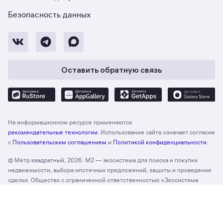
Безопасность данных
Оставить обратную связь
На информационном ресурсе применяются
рекомендательные технологии
. Использование сайта означает согласие
с
Пользовательским соглашением
и
Политикой конфиденциальности
.
© Метр квадратный, 2026. М2 — экосистема для поиска и покупки
недвижимости, выбора ипотечных предложений, защиты и проведения
сделки. Общество с ограниченной ответственностью «Экосистема
недвижимости «Метр квадратный», ОГРН 1197746330132 Адрес:
Отзыв о сайте
Оценить
127055, г. Москва, вн. тер. г. муниципальный округ Тверской, ул. Лесная,
д. 43