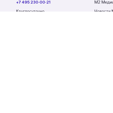
+7 495 230‑00‑21
М2 Меди
Круглосуточно
Новости 
Оставить обратную связь
Частным лицам
Новостройки
Ипотека
Защита сделки
Проверка
Риелторам и агентствам
Новостройки
Ипотека
Электронная регистрация
Защита с