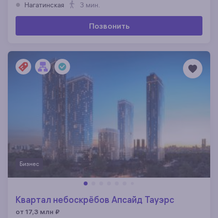
Нагатинская
3 мин.
Позвонить
Бизнес
Квартал небоскрёбов Апсайд Тауэрс
от 17,3 млн
₽