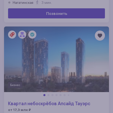
Нагатинская
3 мин.
Позвонить
Бизнес
Квартал небоскрёбов Апсайд Тауэрс
от 17,3 млн
₽