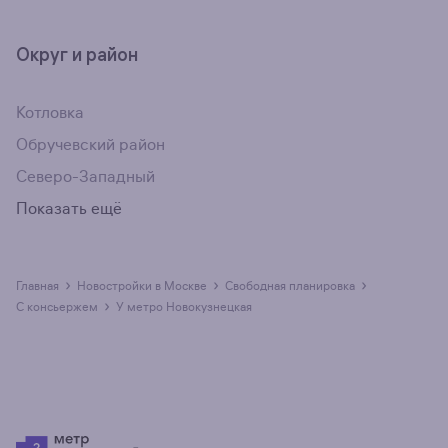
Округ и район
Котловка
Обручевский район
Северо-Западный
Показать ещё
›
›
›
Главная
Новостройки в Москве
свободная планировка
›
с консьержем
у метро Новокузнецкая