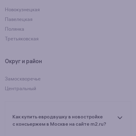
Новокузнецкая
Павелецкая
Полянка
Третьяковская
Округ и район
Замоскворечье
Центральный
Как купить евродвушку в новостройке
c консьержем в Москве на сайте m2.ru?
Ищете объявления о продаже евродвушек