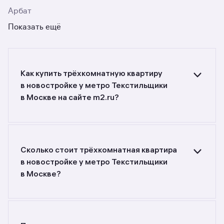
Арбат
Показать ещё
Как купить трёхкомнатную квартиру
в новостройке у метро Текстильщики
в Москве на сайте m2.ru?
Ищете объявления о продаже трёхкомнатных
квартир в новостройках у метро Текстильщики
в Москве? Воспользуйтесь фильтрами или
поиском в разделе.
Сколько стоит трёхкомнатная квартира
в новостройке у метро Текстильщики
в Москве?
Самый большой выбор объектов недвижимости
с разной стоимостью — цены в данной
подборке от 39 390 125 до 39 390 125 руб.
Площадь составляет от 79,2 до 79,2 кв. м.,