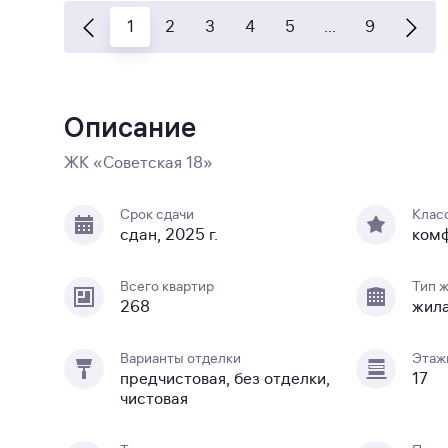
1
2
3
4
5
...
9
Описание
ЖК «Советская 18»
Срок сдачи
Клас
сдан, 2025 г.
ком
Всего квартир
Тип 
268
жил
Варианты отделки
Этаж
предчистовая, без отделки,
17
чистовая