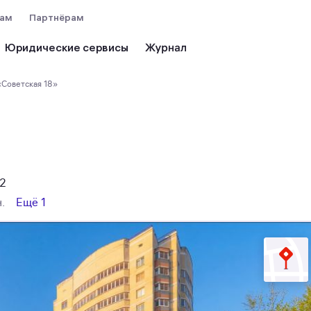
вам
Партнёрам
Юридические сервисы
 «Советская 18»
-2
.
Ещё
1