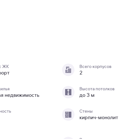
с ЖК
Всего корпусов
форт
2
жилья
Высота потолков
ая недвижимость
до 3 м
ность
Стены
кирпич-монолит