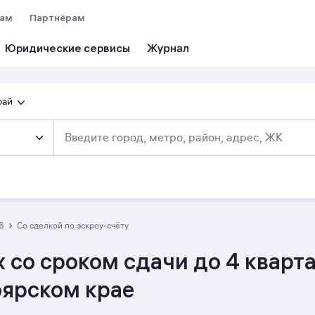
вам
Партнёрам
Юридические сервисы
рай
›
26
со сделкой по эскроу-счёту
 со сроком сдачи до 4 кварт
оярском крае