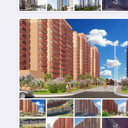
+
2
+
7