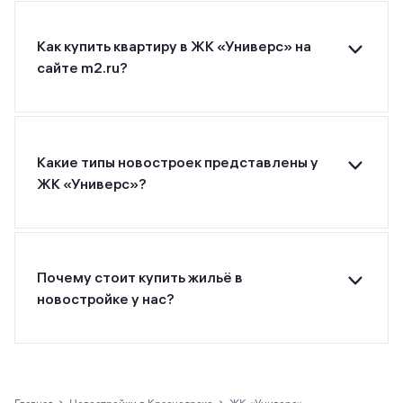
Как купить квартиру в ЖК «Универс» на
сайте m2.ru?
Для покупки квартиры в ЖК «Универс» от
застройщика СтройИнновация оставьте заявку
на странице или позвоните застройщику по
указанному номеру телефона.
Какие типы новостроек представлены у
ЖК «Универс»?
ЖК «Универс» от застройщика
СтройИнновация относится к классу комфорт.
Почему стоит купить жильё в
новостройке у нас?
Все предложения о покупке квартир и
апартаментов на m2.ru представлены только
официальными застройщиками.