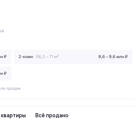
ей
лн ₽
2-комн.
56,2 – 71 м²
8,6 – 9,6 млн ₽
лн ₽
еле продаж.
4 квартиры
Всё продано