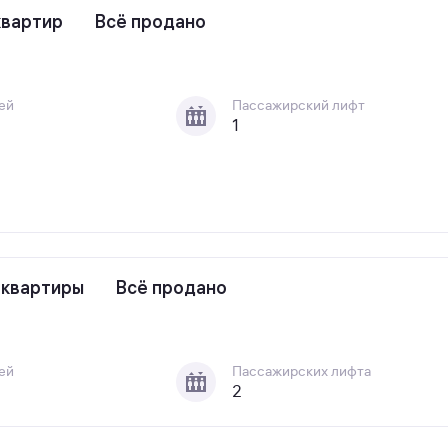
квартир
Всё продано
ей
Пассажирский лифт
1
 квартиры
Всё продано
ей
Пассажирских лифта
2