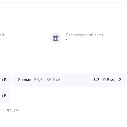
ей
Пассажирский лифт
1
лн ₽
2-комн.
53,5 – 66,5 м²
8,3 – 9,5 млн ₽
лн ₽
еле продаж.