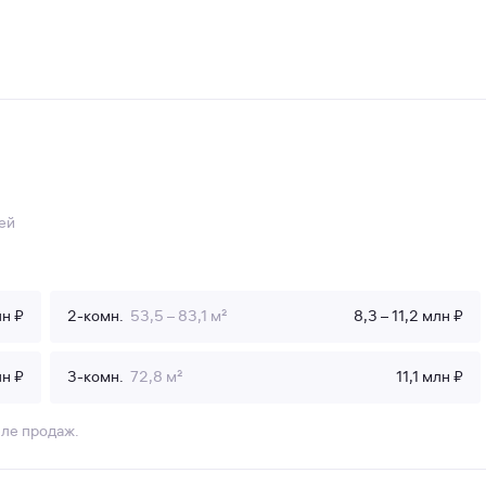
ей
лн ₽
2-комн.
53,5 – 83,1 м²
8,3 – 11,2 млн ₽
лн ₽
3-комн.
72,8 м²
11,1 млн ₽
еле продаж.