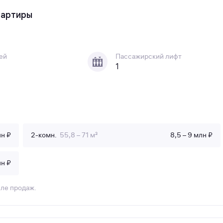
квартиры
ей
Пассажирский лифт
1
лн ₽
2-комн.
55,8 – 71 м²
8,5 – 9 млн ₽
лн ₽
еле продаж.