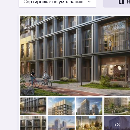
Сортировка
: по умолчанию
Н
+
3