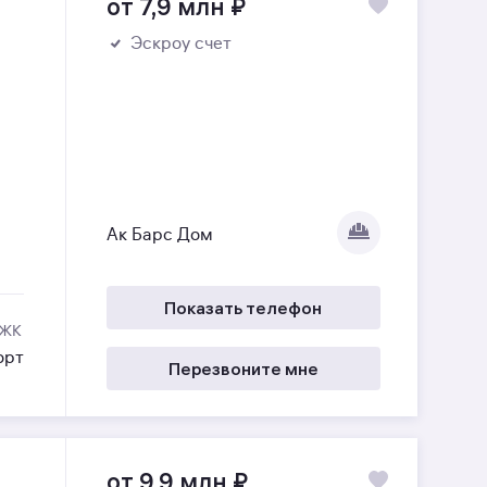
от 7,9 млн
₽
Эскроу счет
Ак Барс Дом
Показать телефон
 ЖК
орт
Перезвоните мне
от 9,9 млн
₽