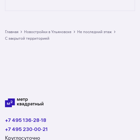
Предложения на m2.ru — только
от официальных застройщиков. У нас самый
большой выбор квартир в новостройках не
на последнем этаже c закрытой территорией
в Ульяновске: в разделе размещено 7 ЖК.
›
›
›
Главная
Новостройки в Ульяновске
не последний этаж
Гарантия сделки: вернём полную стоимость
с закрытой территорией
недвижимости, если что-то пойдёт не так.
+7 495 136‑28‑18
+7 495 230‑00‑21
Круглосуточно