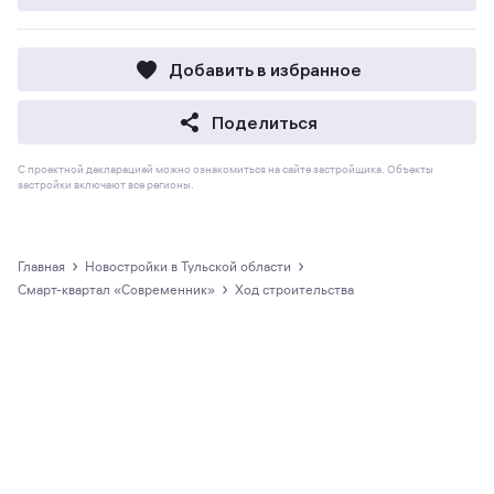
Добавить в избранное
Поделиться
С проектной декларацией можно ознакомиться на сайте застройщика. Объекты
застройки включают все регионы.
›
›
Главная
новостройки в Тульской области
›
Смарт-квартал «Современник»
Ход строительства