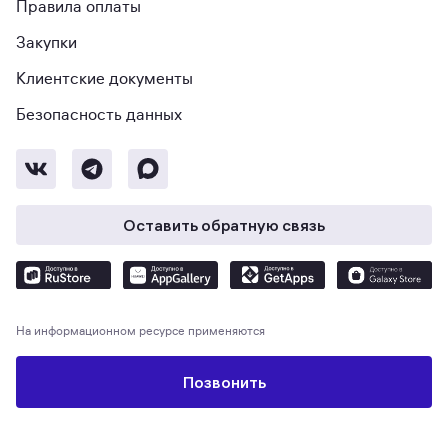
Правила оплаты
Закупки
Клиентские документы
Безопасность данных
Оставить обратную связь
На информационном ресурсе применяются
рекомендательные технологии
. Использование сайта означает согласие
с
Пользовательским соглашением
и
Политикой конфиденциальности
.
Позвонить
© Метр квадратный, 2026. М2 — экосистема для поиска и покупки
недвижимости, выбора ипотечных предложений, защиты и проведения
сделки. Общество с ограниченной ответственностью «Экосистема