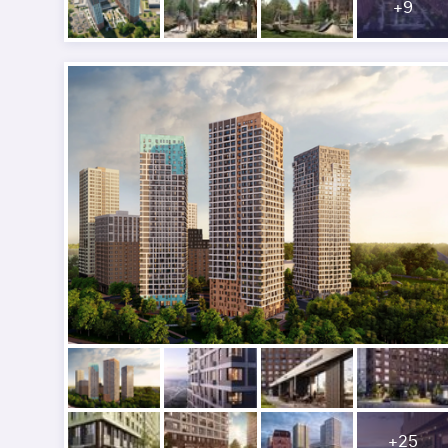
+
9
+
25