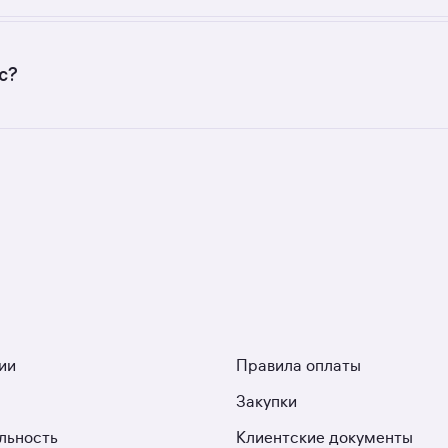
с разной стоимостью — цены в данной подборке от 3 951
ра — от 136 299 до 349 548 руб.
с?
ых застройщиков. У нас самый большой выбор квартир в 
 4 ЖК. Гарантия сделки: вернём полную стоимость недвижи
ии
Правила оплаты
Закупки
льность
Клиентские документы