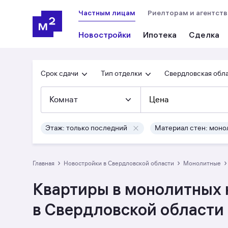
Частным лицам
Риелторам и агентст
Новостройки
Ипотека
Сделка
Срок сдачи
Тип отделки
Свердловская обл
Комнат
Цена
Этаж: только последний
Материал стен: моно
›
›
›
Главная
Новостройки в Свердловской области
монолитные
Квартиры в монолитных 
в Свердловской области