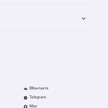
 360 до 17 333 333 руб. Площадь составляет
монолитных новостройках на последнем этаже
мости, если что-то пойдёт не так.
ВКонтакте
Telegram
Max