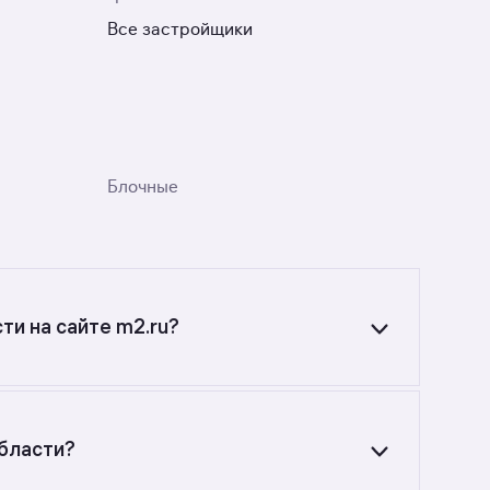
Все застройщики
Блочные
ти на сайте m2.ru?
области? Воспользуйтесь фильтрами или
области?