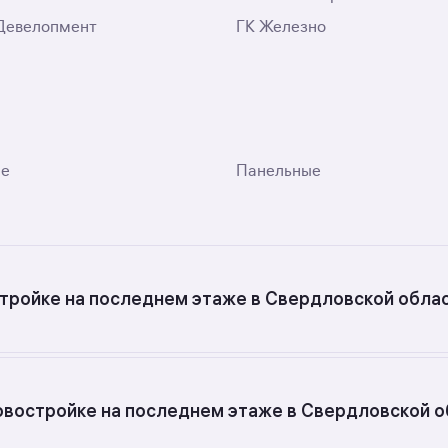
Девелопмент
ГК Железно
ые
Панельные
стройке на последнем этаже в Свердловской облас
итных новостройках на последнем этаже в Свердловской 
новостройке на последнем этаже в Свердловской 