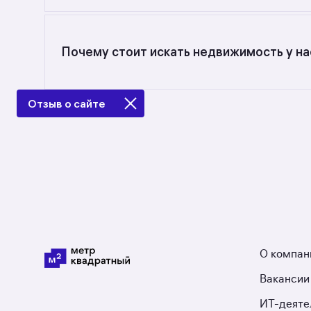
Самый большой выбор объектов недвижимости 
от 20,1 до 96,94 кв. м., цена квадратного мет
Почему стоит искать недвижимость у на
Предложения на m2.ru — только от официальн
в Свердловской области: в разделе размещено
Отзыв о сайте
О компан
Вакансии
ИТ-деяте