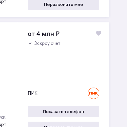
орт
Перезвоните мне
от 4 млн
₽
Эскроу счет
ПИК
Показать телефон
 ЖК
орт