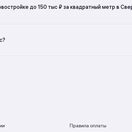
овостройке до 150 тыс ₽ за квадратный метр в Св
с разной стоимостью — цены в данной подборке от 3 951 
ра — от 136 299 до 217 476 руб.
с?
ых застройщиков. У нас самый большой выбор квартир в м
в разделе размещено 2 ЖК. Гарантия сделки: вернём полн
ии
Правила оплаты