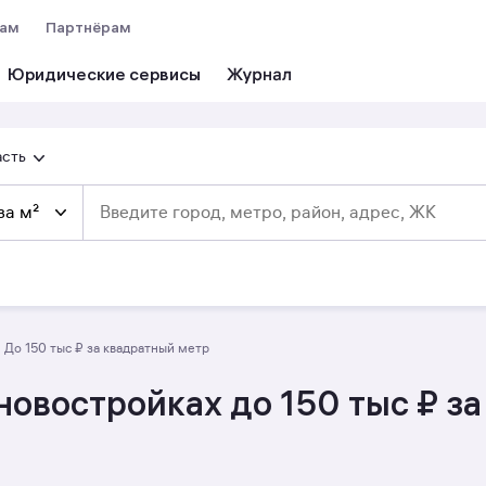
вам
Партнёрам
Юридические сервисы
асть
за м²
до 150 тыс ₽ за квадратный метр
овостройках до 150 тыс ₽ з