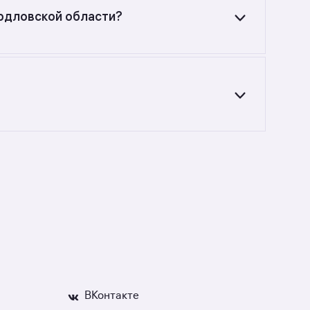
ердловской области?
360 до 15 189 738 руб. Площадь составляет
онолитных новостройках до 150 тыс ₽
ую стоимость недвижимости, если что-то
ВКонтакте