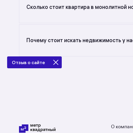
Сколько стоит квартира в монолитной н
Самый большой выбор объектов недвижимости 
от 22,4 до 96,94 кв. м., цена квадратного мет
Почему стоит искать недвижимость у на
Предложения на m2.ru — только от официальн
за квадратный метр в Свердловской области: 
Отзыв о сайте
пойдёт не так.
О компан