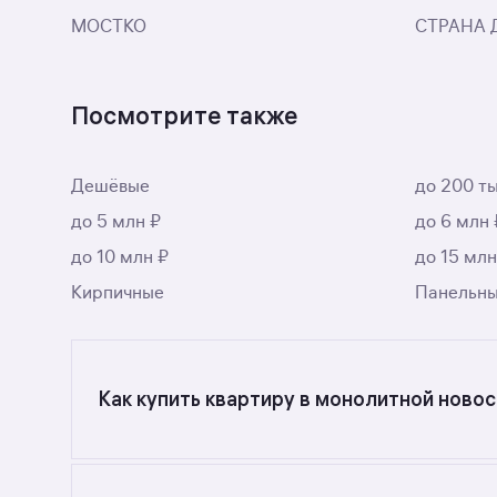
МОСТКО
СТРАНА 
Посмотрите также
Дешёвые
до 200 ты
до 5 млн ₽
до 6 млн 
до 10 млн ₽
до 15 млн
Кирпичные
Панельн
Как купить квартиру в монолитной новос
Ищете объявления о продаже квартир в монол
фильтрами или поиском в разделе.