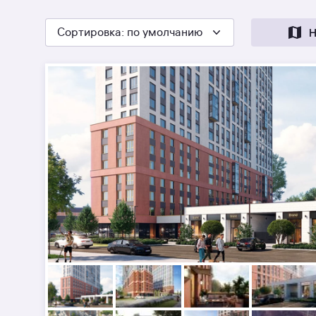
Сортировка
: по умолчанию
Н