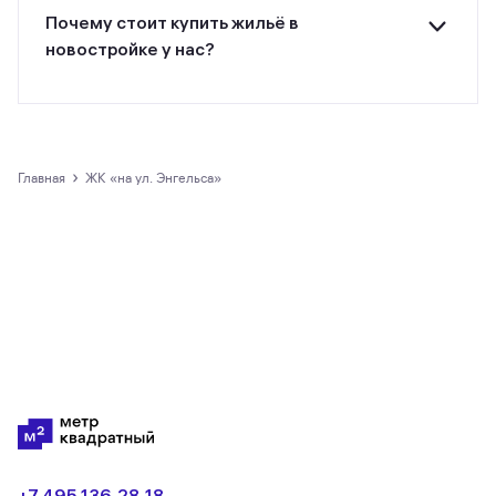
Почему стоит купить жильё в
новостройке у нас?
Все предложения о покупке квартир и
апартаментов на m2.ru представлены только
официальными застройщиками.
›
Главная
ЖК «на ул. Энгельса»
+7 495 136‑28‑18