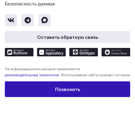
Безопасность данных
Оставить обратную связь
На информационном ресурсе применяются
рекомендательные технологии
. Использование сайта означает согласие
с
Пользовательским соглашением
и
Политикой конфиденциальности
.
Позвонить
© Метр квадратный, 2026. М2 — экосистема для поиска и покупки
недвижимости, выбора ипотечных предложений, защиты и проведения
сделки. Общество с ограниченной ответственностью «Экосистема
недвижимости «Метр квадратный», ОГРН 1197746330132 Адрес:
Отзыв о сайте
Оценить
127055, г. Москва, вн. тер. г. муниципальный округ Тверской, ул. Лесная,
д. 43