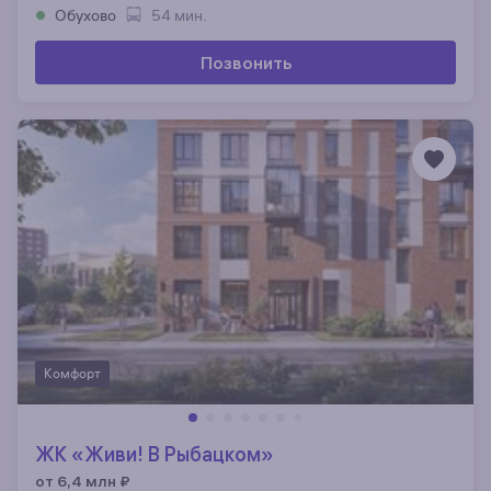
Обухово
54 мин.
Позвонить
Комфорт
ЖК «Живи! В Рыбацком»
от 6,4 млн
₽