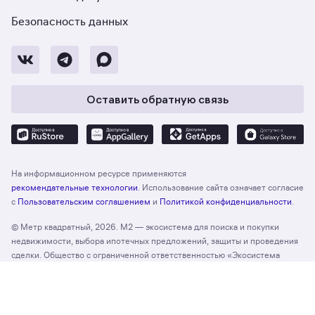
Безопасность данных
Оставить обратную связь
На информационном ресурсе применяются
рекомендательные технологии
. Использование сайта означает согласие
с
Пользовательским соглашением
и
Политикой конфиденциальности
.
© Метр квадратный, 2026. М2 — экосистема для поиска и покупки
недвижимости, выбора ипотечных предложений, защиты и проведения
сделки. Общество с ограниченной ответственностью «Экосистема
недвижимости «Метр квадратный», ОГРН 1197746330132 Адрес:
Отзыв о сайте
Оценить
127055, г. Москва, вн. тер. г. муниципальный округ Тверской, ул. Лесная,
д. 43