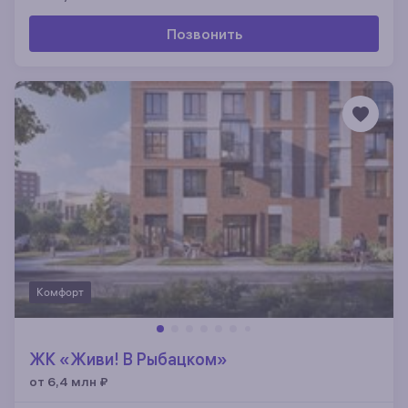
Позвонить
Комфорт
ЖК «Живи! В Рыбацком»
от 6,4 млн
₽