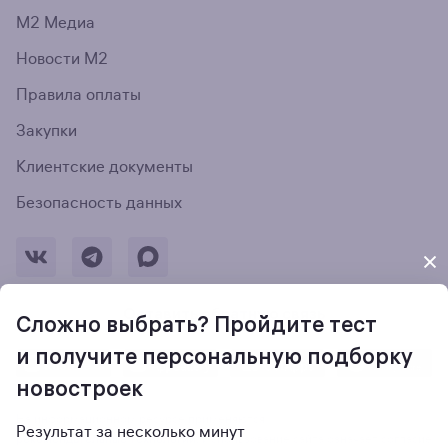
М2 Медиа
Новости М2
Правила оплаты
Закупки
Клиентские документы
Безопасность данных
Оставить обратную связь
Сложно выбрать? Пройдите тест
и получите персональную подборку
новостроек
На информационном ресурсе применяются
Результат за несколько минут
рекомендательные технологии
. Использование сайта означает согласие